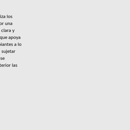
za los
or una
clara y
l que apoya
iantes a lo
 sujetar
 se
erior las