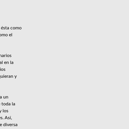
e ésta como
omo el
narios
l en la
ios
quieran y
ra un
 toda la
y los
s. Así,
e diversa