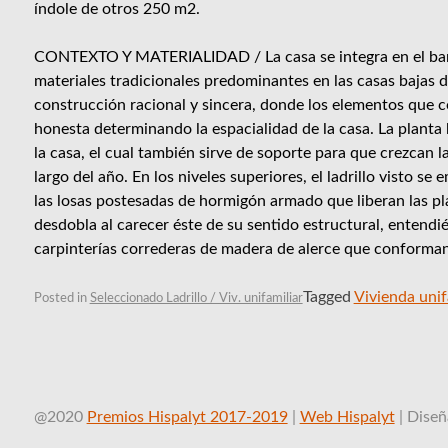
índole de otros 250 m2.
CONTEXTO Y MATERIALIDAD / La casa se integra en el barrio
materiales tradicionales predominantes en las casas bajas 
construcción racional y sincera, donde los elementos que c
honesta determinando la espacialidad de la casa. La planta 
la casa, el cual también sirve de soporte para que crezcan l
largo del año. En los niveles superiores, el ladrillo visto s
las losas postesadas de hormigón armado que liberan las plan
desdobla al carecer éste de su sentido estructural, entendi
carpinterías correderas de madera de alerce que conforman
Tagged
Vivienda unif
Posted in
Seleccionado Ladrillo / Viv. unifamiliar
@2020
Premios Hispalyt 2017-2019
|
Web Hispalyt
| Dise