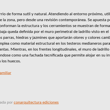
 de forma sutil y natural. Atendiendo al entorno próximo, utili
de la zona, pero desde una revisión contemporánea. Se apuesta p
onforman la estructura y los cerramientos se muestran de forma 
baja queda definida por el muro perimetral de ladrillo visto en e
as parras, hiedras y jazmines que aportarán olores y colores camb
e emplea como material estructural en los testeros medianeros para
tas. Mientras, en los frentes longitudinales, el muro de ladrillo
éndose como una fachada tecnificada que permite alojar en su int
 los huecos.
amiliar
ñada por
conarquitectura ediciones