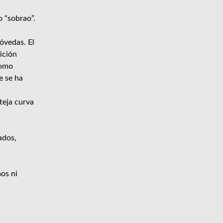
o “sobrao”.
óvedas. El
ición
como
e se ha
teja curva
ados,
os ni