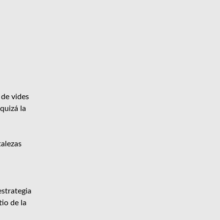
 de vides
quizá la
talezas
estrategia
io de la