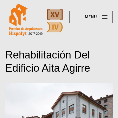
Skip
to
content
MENU
XV PREMIO DE
ARQUITECTURA
DE LADRILLO
PREMIOS HISPALYT 2017-2019
Rehabilitación Del
Vivienda
unifamiliar
Edificio Aita Agirre
Vivienda
colectiva
No residencial
IV PREMIO DE
ARQUITECTURA
DE TEJA
Rehabilitación