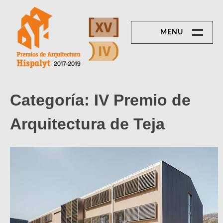
Skip
to
content
MENU
XV PREMIO DE
ARQUITECTURA
DE LADRILLO
PREMIOS HISPALYT 2017-2019
Categoría:
IV Premio de
Vivienda
unifamiliar
Arquitectura de Teja
Vivienda
colectiva
Navegación
No residencial
Entradas Siguientes
de
IV PREMIO DE
ARQUITECTURA
entradas
DE TEJA
Rehabilitación